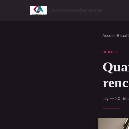
Coutureaudacieuse
Accueil
›
Beaut
BEAUTÉ
Quan
renc
Lily — 20 dé