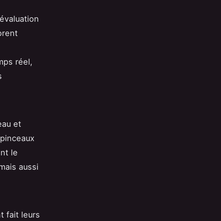
évaluation
orent
mps réel,
s
eau et
 pinceaux
nt le
mais aussi
 fait leurs