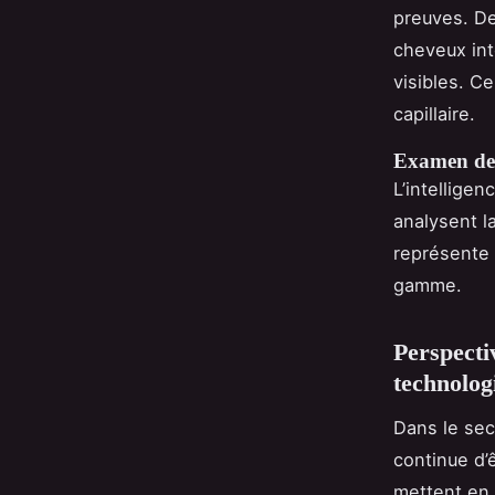
preuves. De
cheveux inte
visibles. C
capillaire.
Examen des
L’intelligen
analysent l
représente 
gamme.
Perspectiv
technolog
Dans le se
continue d’
mettent en 