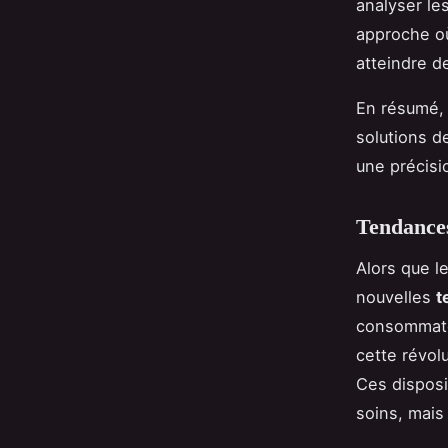
analyser le
approche o
atteindre d
En résumé, l
solutions d
une précisi
Tendances
Alors que l
nouvelles
t
consommat
cette révol
Ces disposi
soins, mais