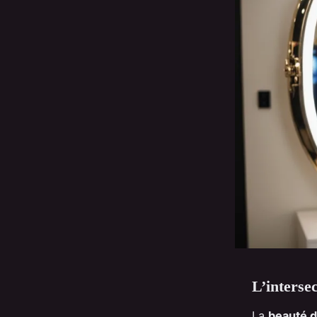
L’intersec
La
beauté d