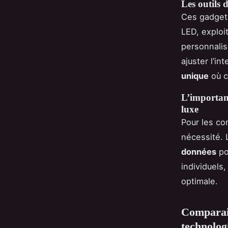
Les outils 
Ces gadgets
LED, exploi
personnalis
ajuster l’in
unique
où c
L’importanc
luxe
Pour les co
nécessité. 
données
po
individuels
optimale.
Comparais
technolog