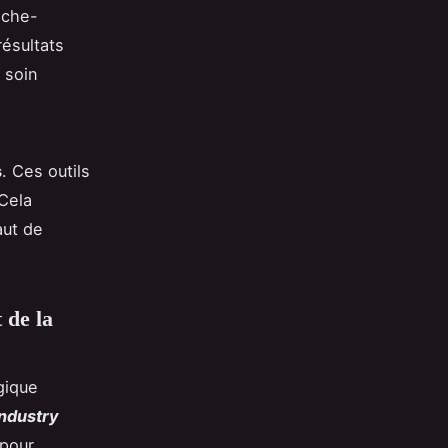
èche-
résultats
 soin
s
. Ces outils
Cela
aut de
 de la
gique
industry
 pour