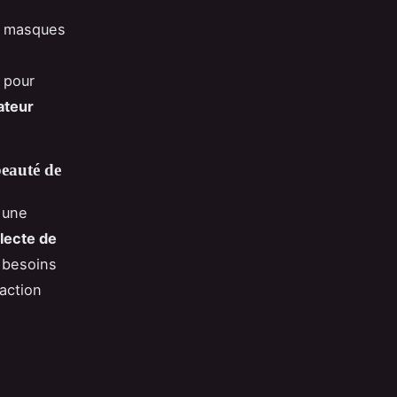
s masques
u pour
ateur
beauté de
 une
lecte de
 besoins
faction