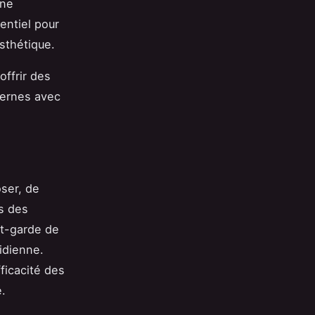
une
entiel pour
sthétique.
offrir des
dernes avec
ser, de
s des
nt-garde de
tidienne.
ficacité des
é.