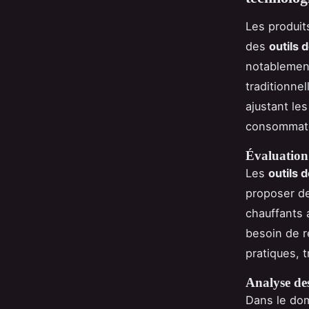
Les produi
des
outils 
notablement
traditionnel
ajustant le
consommate
Évaluation 
Les
outils 
proposer d
chauffants 
besoin de r
pratiques, 
Analyse des
Dans le dom