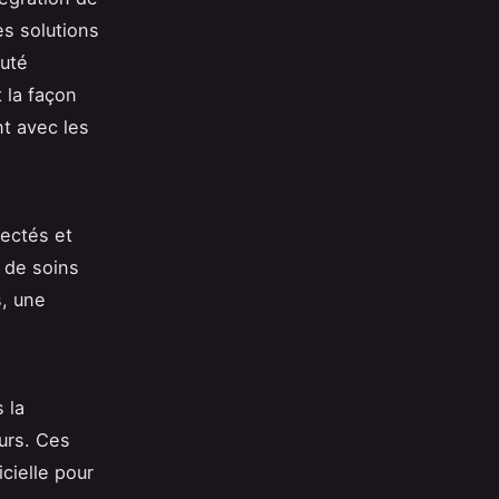
es solutions
auté
 la façon
nt avec les
nectés et
s de soins
, une
 la
urs. Ces
icielle pour