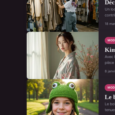
Déc
Un loo
contr
18 ma
MOD
Kim
Avec l
pièce 
8 janv
MOD
Le b
Le bob
tenue