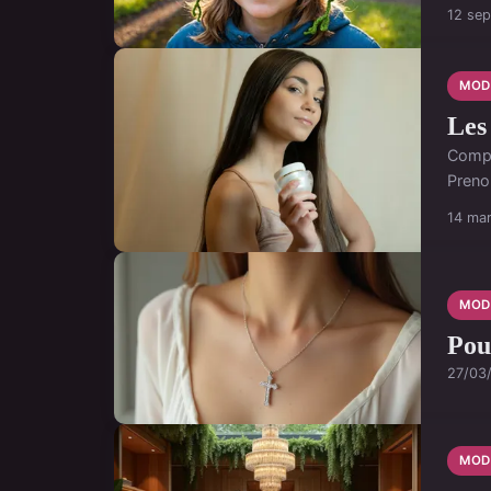
12 se
MOD
Les
Compr
Preno
14 ma
MOD
Pou
27/03
MOD