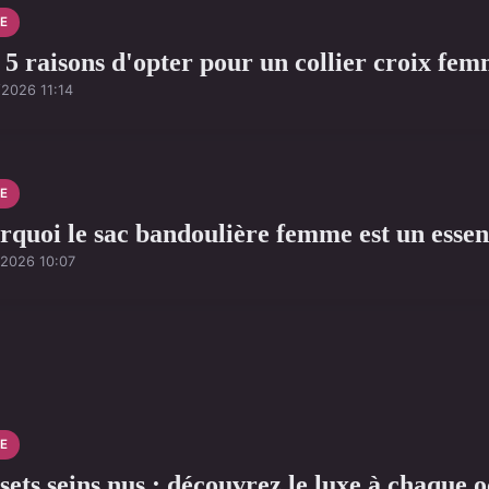
E
 5 raisons d'opter pour un collier croix fe
/2026 11:14
E
rquoi le sac bandoulière femme est un essent
/2026 10:07
E
sets seins nus : découvrez le luxe à chaque o