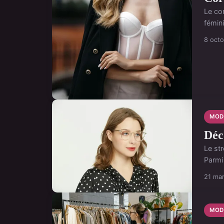
Le cor
fémini
8 oct
MOD
Déc
Le str
Parmi 
21 ma
MOD