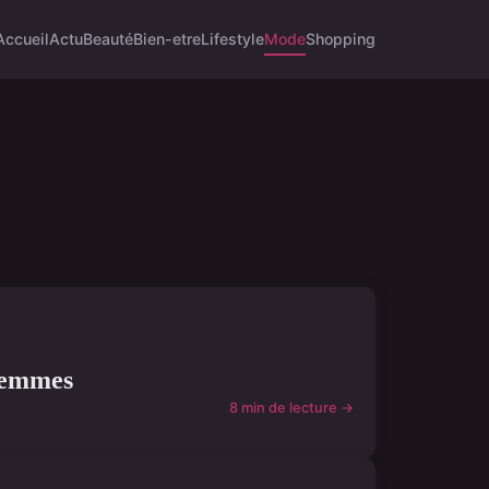
Accueil
Actu
Beauté
Bien-etre
Lifestyle
Mode
Shopping
 femmes
8 min de lecture →