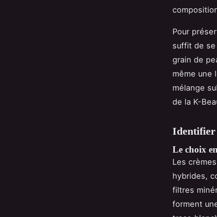
composition
Pour préserv
suffit de s
grain de pe
même une lé
mélange sub
de la K-Beau
Identifier
Le choix en
Les crèmes 
hybrides, c
filtres min
forment une