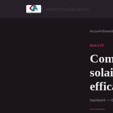
Coutureaudacieuse
Accueil
›
Beaut
BEAUTÉ
Comm
sola
effi
Isambard — 0