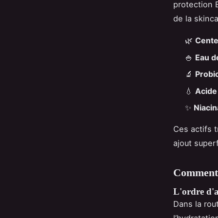
protection 
de la skinc
🌿
Centel
🍚
Eau de
🔬
Probi
💧
Acide
✨
Niaci
Ces actifs 
ajout superf
Comment i
L'ordre d'a
Dans la rout
l’hydratati