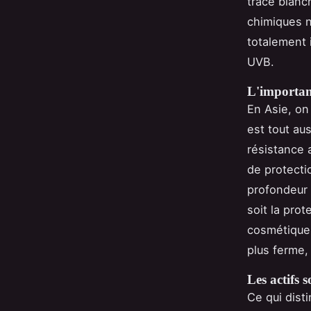
trace blanc
chimiques n
totalement 
UVB.
L'importan
En Asie, on
est tout aus
résistance 
de protecti
profondeur 
soit la pro
cosmétique 
plus ferme,
Les actifs 
Ce qui dist