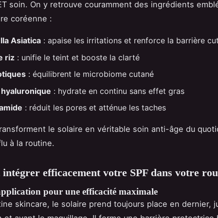
ET soin. On y retrouve couramment des ingrédients emb
are coréenne :
la Asiatica
: apaise les irritations et renforce la barrière c
 riz
: unifie le teint et booste la clarté
otiques
: équilibrent le microbiome cutané
 hyaluronique
: hydrate en continu sans effet gras
namide
: réduit les pores et atténue les taches
transforment le solaire en véritable soin anti-âge du quot
lu à la routine.
ntégrer efficacement votre SPF dans votre rou
pplication pour une efficacité maximale
ine skincare, le solaire prend toujours place en dernier, 
on et avant le maquillage. Il forme une barrière protectri