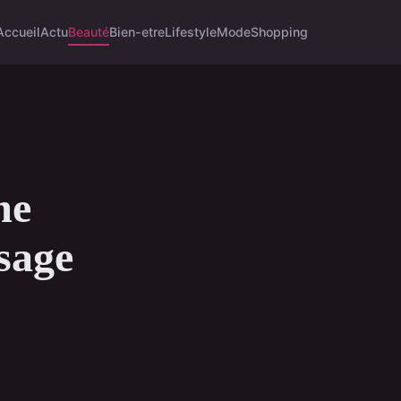
Accueil
Actu
Beauté
Bien-etre
Lifestyle
Mode
Shopping
me
isage