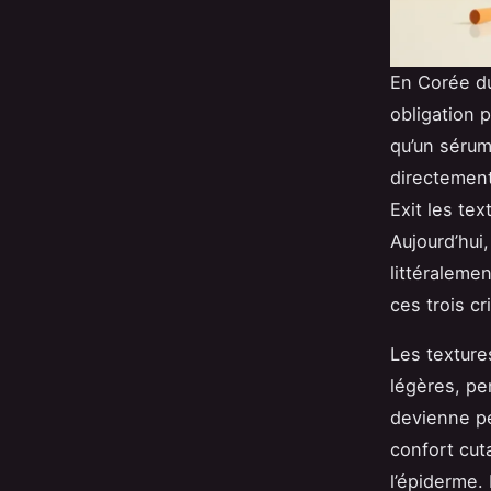
En Corée du
obligation p
qu’un sérum
directement 
Exit les te
Aujourd’hui,
littéralemen
ces trois c
Les texture
légères, pe
devienne pe
confort cuta
l’épiderme.