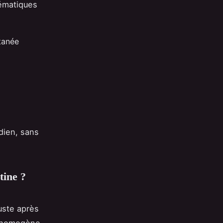
lématiques
utanée
idien, sans
tine ?
juste après
ce homogène