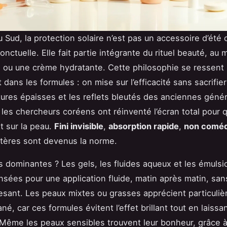
 Sud, la protection solaire n’est pas un accessoire d’été
onctuelle. Elle fait partie intégrante du rituel beauté, au 
 ou une crème hydratante. Cette philosophie se ressent
dans les formules : on mise sur l’efficacité sans sacrifier
xtures épaisses et les reflets bleutés des anciennes génér
 les chercheurs coréens ont réinventé l’écran total pour qu
t sur la peau.
Fini invisible
,
absorption rapide
,
non comé
ritères sont devenus la norme.
s dominantes ? Les gels, les fluides aqueux et les émulsio
nsées pour une application fluide, matin après matin, san
sant. Les peaux mixtes ou grasses apprécient particuli
né, car ces formules évitent l’effet brillant tout en laissa
 Même les peaux sensibles trouvent leur bonheur, grâce 