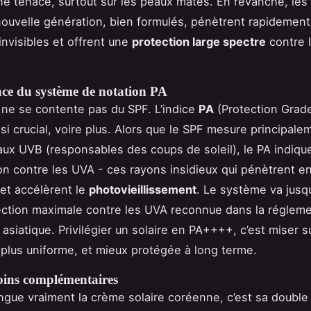
he tenace, surtout sur les peaux mates. En revanche, les f
ouvelle génération, bien formulés, pénètrent rapidement
invisibles et offrent une
protection large spectre
contre 
ce du système de notation PA
 ne se contente pas du SPF. L’indice
PA
(Protection Grad
si crucial, voire plus. Alors que le SPF mesure principale
aux UVB (responsables des coups de soleil), le PA indique
on contre les UVA - ces rayons insidieux qui pénètrent e
et accélèrent le
photovieillissement
. Le système va jusq
tection maximale contre les UVA reconnue dans la réglem
asiatique. Privilégier un solaire en PA++++, c’est miser 
 plus uniforme, et mieux protégée à long terme.
soins complémentaires
ingue vraiment la crème solaire coréenne, c’est sa double 