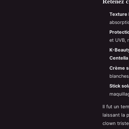
Retenez c
Texture 
absorptio
Protecti
et UVB, 
K-Beaut
Centella
Crème so
blanches
Stick sol
maquilla
Il fut un te
laissant la
clown trist