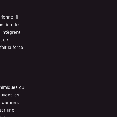
rienne, il
nifient le
s intègrent
t ce
ait la force
chimiques ou
ouvent les
s derniers
sser une