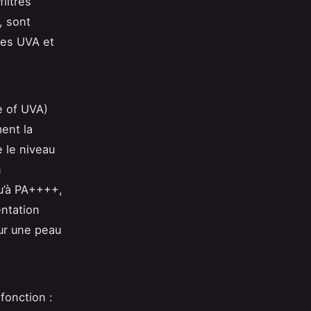
iltres
, sont
les UVA et
e of UVA)
ment la
 le niveau
n
u’à PA++++,
entation
sur une peau
fonction :