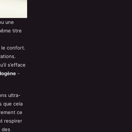
 ou une
même titre
 le confort.
ations.
’il s’efface
dogène
-
ns ultra-
s que cela
èrement ce
nt respirer
à des