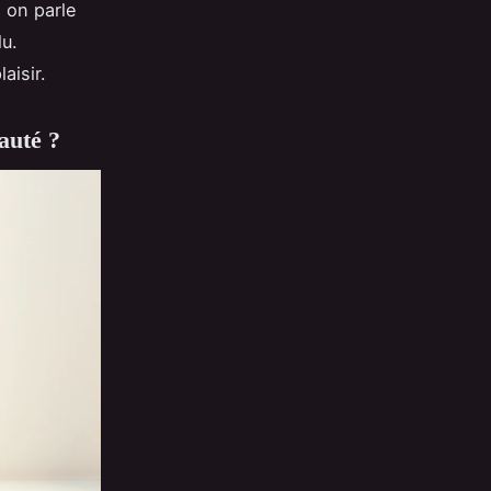
 on parle
lu.
aisir.
auté ?