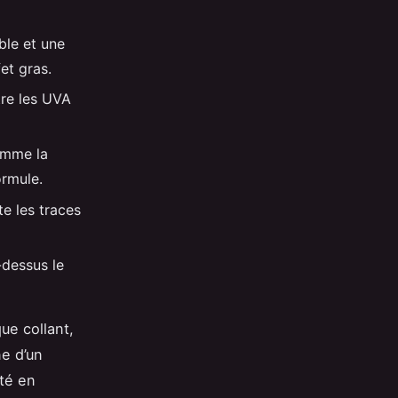
ble et une
et gras.
tre les UVA
comme la
ormule.
te les traces
-dessus le
ue collant,
ne d’un
uté en