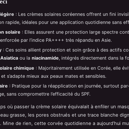
eci
légère
: Les crèmes solaires coréennes offrent un fini invisi
n rapide, idéales pour une application quotidienne sans eff
on solaire
: Elles assurent une protection large spectre con
renforcée par l’indice PA++++ très répandu en Asie.
y
: Ces soins allient protection et soin grâce à des actifs 
 Asiatica
ou la
niacinamide
, intégrés directement dans la f
laire chimique
: Majoritairement utilisée en Corée, elle évi
 et s’adapte mieux aux peaux mates et sensibles.
aire
: Pratique pour la réapplication en journée, surtout par
ge, sans compromettre l’efficacité du SPF.
mps où passer la crème solaire équivalait à enfiler un masq
 peau grasse, les pores obstrués et une trace blanche dig
e. Mine de rien, cette corvée quotidienne a aujourd’hui m