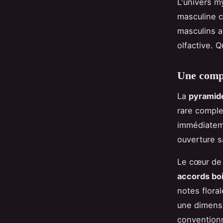
L'univers m
masculine c
masculins a
olfactive. 
Une compo
La
pyramide
rare comple
immédiateme
ouverture s
Le cœur de 
accords bo
notes flora
une dimensi
conventionn