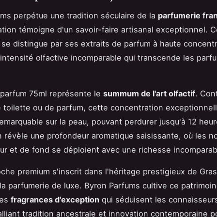
ms perpétue une tradition séculaire de la
parfumerie fra
tion témoigne d'un savoir-faire artisanal exceptionnel. 
 se distingue par ses extraits de parfum à haute concentr
 intensité olfactive incomparable qui transcende les parf
e parfum 75ml représente le
summum de l'art olfactif
. Con
 toilette ou de parfum, cette concentration exceptionnell
emarquable sur la peau, pouvant perdurer jusqu'à 12 heu
n révèle une profondeur aromatique saisissante, où les n
ur et de fond se déploient avec une richesse incomparab
che premium s'inscrit dans l'héritage prestigieux de Gra
la parfumerie de luxe. Byron Parfums cultive ce patrimoin
des
fragrances d'exception
qui séduisent les connaisseurs
lliant tradition ancestrale et innovation contemporaine po