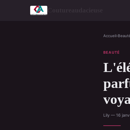
Coutureaudacieuse
Accueil
›
Beaut
BEAUTÉ
L'él
parf
voya
Lily — 16 jan