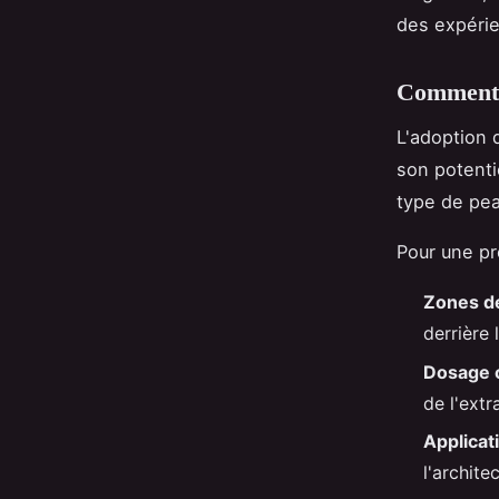
des expéri
Comment c
L'adoption
son potenti
type de pea
Pour une pr
Zones de
derrière 
Dosage 
de l'extra
Applicat
l'archite