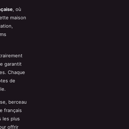
nçaise
, où
Cette maison
ation,
ums
trairement
e garantit
res. Chaque
otes de
le.
sse, berceau
e français
 les plus
ur offrir