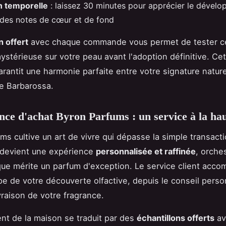
n temporelle
: laissez 30 minutes pour apprécier le dével
des notes de cœur et de fond
n offert
avec chaque commande vous permet de tester c
ystérieuse sur votre peau avant l'adoption définitive. Ce
rantit une harmonie parfaite entre votre signature nature
e Barbarossa.
nce d'achat Byron Parfums : un service à la ha
ms cultive un art de vivre qui dépasse la simple transact
evient une expérience
personnalisée et raffinée
, orche
 que mérite un parfum d'exception. Le service client acc
e de votre découverte olfactive, depuis le conseil perso
ivraison de votre fragrance.
t de la maison se traduit par des
échantillons offerts
av