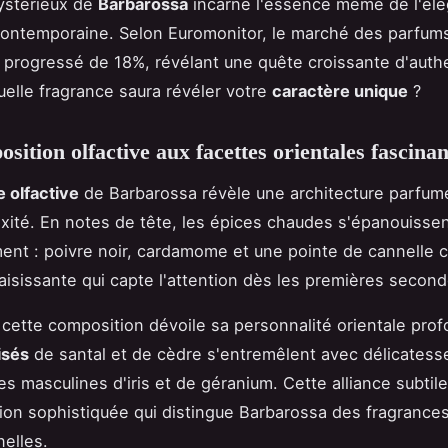
ystérieux de
Barbarossa
incarne l'essence même de l'él
ontemporaine. Selon Euromonitor, le marché des parfums
 progressé de 18%, révélant une quête croissante d'authe
Quelle fragrance saura révéler votre
caractère unique
?
sition olfactive aux facettes orientales fascinan
 olfactive
de Barbarossa révèle une architecture parfum
xité. En notes de tête, les épices chaudes s'épanouisse
nt : poivre noir, cardamome et une pointe de cannelle 
aisissante qui capte l'attention dès les premières second
cette composition dévoile sa personnalité orientale pro
isés
de santal et de cèdre s'entremêlent avec délicatess
les masculines d'iris et de géranium. Cette alliance subtil
on sophistiquée qui distingue Barbarossa des fragrance
elles.