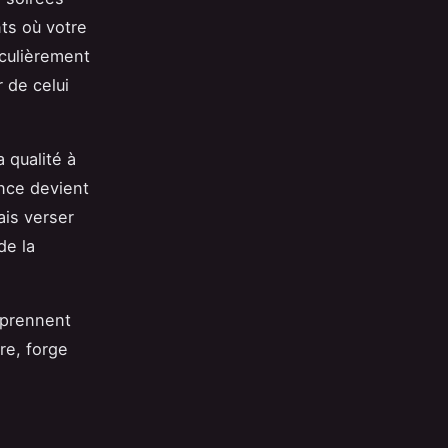
ts où votre
iculièrement
 de celui
 qualité à
ance devient
ais verser
de la
mprennent
re, forge