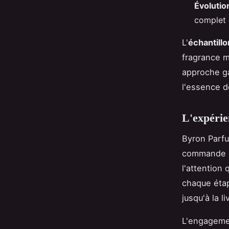
Évolutio
complet 
L'
échantillo
fragrance m
approche ga
l'essence d
L'expérie
Byron Parfu
commande d
l'attention
chaque étap
jusqu'à la l
L'engagemen