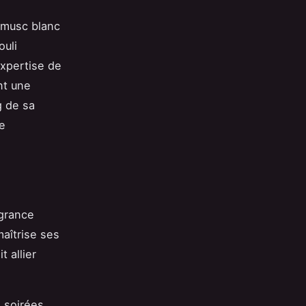
e musc blanc
ouli
expertise de
nt une
g de sa
e
agrance
maîtrise ses
 allier
 soirées