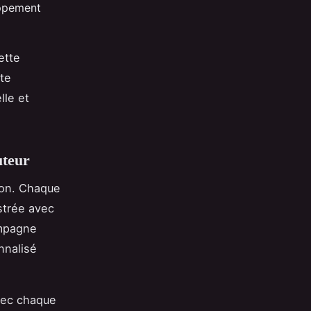
oppement
ette
tte
lle et
uteur
ion. Chaque
strée avec
ompagne
nnalisé
ec chaque