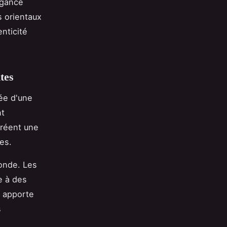
égance
 orientaux
nticité
tes
ée d'une
nt
créent une
es.
fonde. Les
e à des
e apporte
s