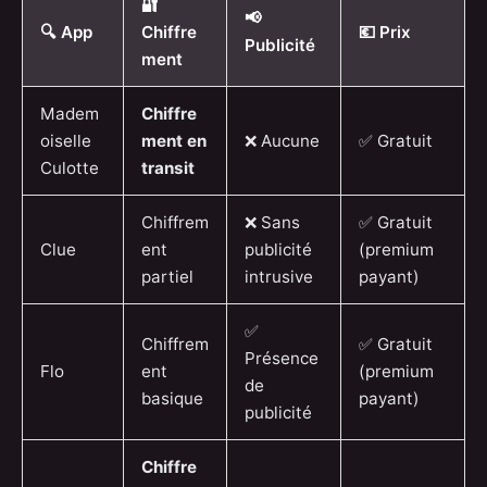
🔐
📢
🔍 App
Chiffre
💶 Prix
Publicité
ment
Madem
Chiffre
oiselle
ment en
❌ Aucune
✅ Gratuit
Culotte
transit
Chiffrem
❌ Sans
✅ Gratuit
Clue
ent
publicité
(premium
partiel
intrusive
payant)
✅
Chiffrem
✅ Gratuit
Présence
Flo
ent
(premium
de
basique
payant)
publicité
Chiffre